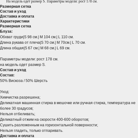
На модель одет размер S. Параметры модели: рост 178 см.
Размерная сетка
Состав и уход
Доставка и оплата
Характеристики
Размерная сетка
Блуза:
Обхват груди|S 98 см.| M 104 см.| L 110 см.
Длина рукава от плеча|S 70 см.| M 70см.| L 70 см.
Длина общая|S 67 см.| M 68 см.| L 69 см.
Параметры модели: рост 178
см.
на модель одет размер S.
Состав и уход
Состав:​
50% Вискоза / 50% Шерсть
Уход:​
Химчистка разрешена;
Деликатная машинная стирка в мешочке или ручная стирка, температура не
более 30 градусов;
Нельзя отбеливать;
Деликатный отжим на скорости 400-600 оборотов;
Сушить разложенным на горизонтальной поверхности;
Нельзя гладить, только отпаривать.
Доставка и оплата