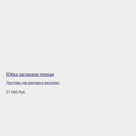
Юбка шелковая черная
Жа
Доступно для покупки в рассрочку
Дос
27 000
Руб.
20 