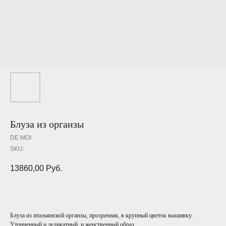
Блуза из органзы
DE MOI
SKU:
13860,00
Руб.
Блуза из итальянской органзы, прозрачная, в крупный цветок вышивку.
Утонченный и деликатный, и женственный образ.