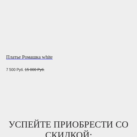
Платье Ромашка white
Че
7 500
Руб.
15 000
Руб.
24 
УСПЕЙТЕ ПРИОБРЕСТИ СО
СКИДКОЙ: