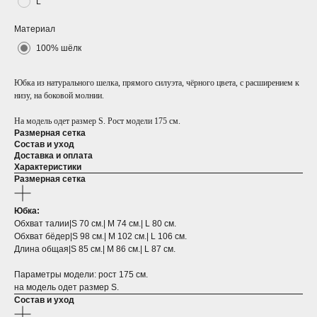
L
Материал
100% шёлк
Юбка из натурального шелка, прямого силуэта, чёрного цвета, с расширением к
низу, на боковой молнии.
На модель одет размер S. Рост модели 175 см.
Размерная сетка
Состав и уход
Доставка и оплата
Характеристики
Размерная сетка
Юбка:
Обхват талии|S 70 см.| M 74 см.| L 80 см.
Обхват бёдер|S 98 см.| M 102 см.| L 106 см.
Длина общая|S 85 см.| M 86 см.| L 87 см.
Параметры модели: рост 175
см.
на модель одет размер S.
Состав и уход