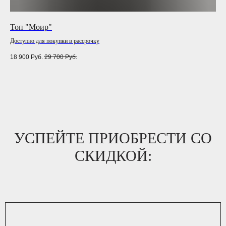
Топ "Моир"
То
Доступно для покупки в рассрочку
Дос
18 900
Руб.
29 700
Руб.
9 7
УСПЕЙТЕ ПРИОБРЕСТИ СО
СКИДКОЙ: