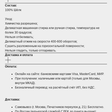
Состав:
100% Шёлк
Уход:​
Химчистка разрешена;
Деликатная машинная стирка или ручная стирка, температура не
более 30 градусов;
Нельзя отбеливать;
Деликатный отжим на скорости 400-600 оборотов;
Сушить разложенным на горизонтальной поверхности;
Нельзя гладить, только отпаривать.
Доставка и оплата
Оплата:​
Онлайн на сайте: банковскими картами Visa, MasterCard, МИР.​
При получении: наличными или картой (только для Москвы,
внутри МКАД).
Безналичный перевод: на расчётный счёт ИП, без НДС.
Доставка:​
Самовывоз (г. Москва, Печатников переулок д. 21): Бесплатно.
По России (курьерской службой CДEK до пункта выдачи):